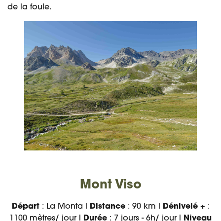
de la foule.
Mont Viso
Départ
: La Monta l
Distance
: 90 km l
Dénivelé +
:
1100 mètres/ jour l
Durée
: 7 jours - 6h/ jour l
Niveau