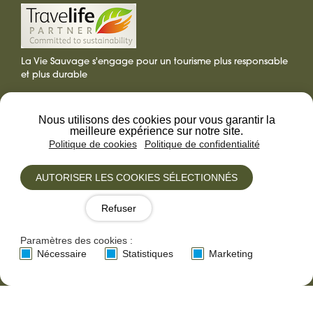
La Vie Sauvage s'engage pour un tourisme plus responsable
et plus durable
Nos séjours phares
Tour du Queyras
Nous utilisons des cookies pour vous garantir la
Grande traversée des Alpes
meilleure expérience sur notre site.
Tour du Mont-Blanc
Politique de cookies
Politique de confidentialité
Road trip dans les Dolomites
AUTORISER LES COOKIES SÉLECTIONNÉS
Groupe et séminaire
Séminaire,
Refuser
Incentive
Paramètres des cookies :
Carte cadeau
Offrir
Nécessaire
Statistiques
Marketing
voyage
une
VOYAGEZ TOUTE L'ANNÉE AVEC NOTRE