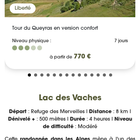
Liberté
Tour du Queyras en version confort
Niveau physique :
7 jours
770 €
à partir de
Lac des Vaches
Départ
: Refuge des Merveilles l
Distance
: 8 km l
Dénivelé +
: 500 mètres l
Durée
: 4 heures l
Niveau
de difficulté
: Modéré
Cette
randonnée dans les Alpes
mène à l'un des