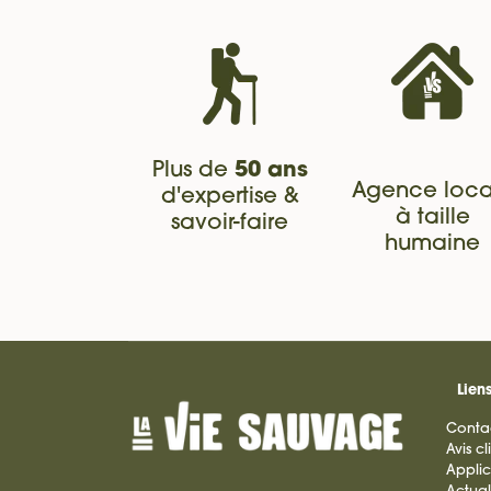
Plus de
50 ans
Agence loca
d'expertise &
à taille
savoir-faire
humaine
Liens
Conta
Avis cl
Applic