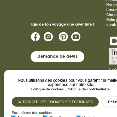
Actual
Nos pa
L'assu
Chap
Notre
Fais de ton voyage une aventure !
durab
Demande de devis
La V
+33 (0)4 92 46 71 72
tour
dura
Nous utilisons des cookies pour vous garantir la meil
contact@laviesauvage-rando.com
expérience sur notre site.
Politique de cookies
Politique de confidentialité
AUTORISER LES COOKIES SÉLECTIONNÉS
Refu
La Vie Sauvage © 2013-
Design by
Paramètres des cookies :
2026
Pix.LR