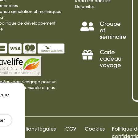
ités
Road trip dans les
rtenaires
Dolomites
rance annulation et multirisques
ka
 politique de développement
Groupe
Séminai
le
et
séminaire
Incentiv
Carte
Offrir
cadeau
voyage
une
ie Sauvage s'engage pour un
carte
isme plus responsable et plus
ble
leure
cadeau
ser
Mentions légales
CGV
Cookies
Politique 
confidentia