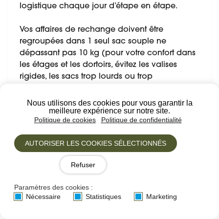
logistique chaque jour d’étape en étape.
Vos affaires de rechange doivent être
regroupées dans 1 seul sac souple ne
dépassant pas 10 kg (pour votre confort dans
les étages et les dortoirs, évitez les valises
rigides, les sacs trop lourds ou trop
encombrants).
Si vous prolongez vos vacances, nous
Nous utilisons des cookies pour vous garantir la
meilleure expérience sur notre site.
pouvons prendre en charge votre bagage
Politique de cookies
Politique de confidentialité
supplémentaire au départ de la randonnée,
étiqueté à votre nom, qui vous sera remis en
AUTORISER LES COOKIES SÉLECTIONNÉS
fin de séjour
Refuser
ENCADREMENT
Paramètres des cookies :
Nécessaire
Statistiques
Marketing
Accompagnateur en montagne, breveté d'état