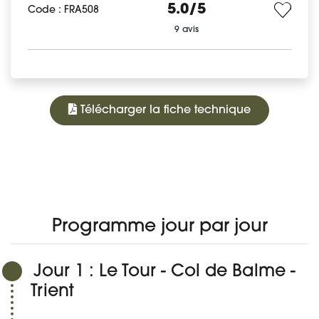
5.0/5
Code : FRA508
9 avis
Télécharger la fiche technique
1 065 €
À PARTIR DE
PROGRAMME
DATES ET PRIX
DÉTAIL DU VOYAGE
AVIS
Réserver
Programme jour par jour
Jour 1 : Le Tour - Col de Balme -
Trient