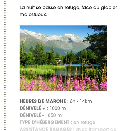
La nuit se passe en refuge, face au glacier
majestueux.
HEURES DE MARCHE
: 6h - 14km
DÉNIVELÉ +
: 1000 m
DÉNIVELÉ -
: 850 m
TYPE D'HÉBERGEMENT
: en refuge
ASSISTANCE BAGAGES
: avec transport de