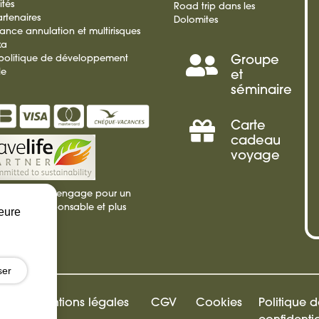
ités
Road trip dans les
rtenaires
Dolomites
rance annulation et multirisques
ka
 politique de développement
Groupe
Séminai
le
et
séminaire
Incentiv
Carte
Offrir
cadeau
voyage
une
ie Sauvage s'engage pour un
carte
isme plus responsable et plus
leure
ble
cadeau
ser
Mentions légales
CGV
Cookies
Politique 