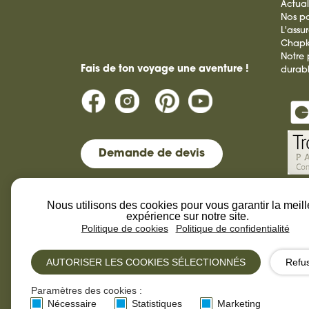
Actual
Nos pa
L'assu
Chap
Notre
Fais de ton voyage une aventure !
durab
Demande de devis
La V
+33 (0)4 92 46 71 72
tour
Nous utilisons des cookies pour vous garantir la meil
dura
expérience sur notre site.
contact@laviesauvage-rando.com
Politique de cookies
Politique de confidentialité
AUTORISER LES COOKIES SÉLECTIONNÉS
Refu
Paramètres des cookies :
La Vie Sauvage © 2013-
Design by
Nécessaire
Statistiques
Marketing