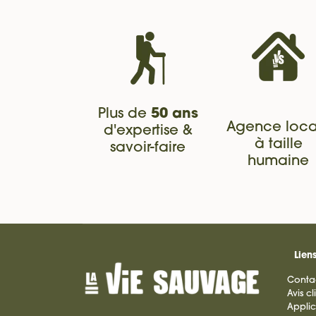
Plus de
50 ans
Agence loca
d'expertise &
à taille
savoir-faire
humaine
Liens
Conta
Avis cl
Applic