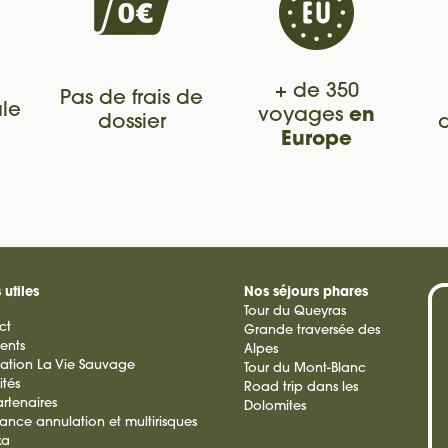
+ de 350
Pas de frais de
le
voyages
en
dossier
Europe
 utiles
Nos séjours phares
Tour du Queyras
ct
Grande traversée des
ients
Alpes
ation La Vie Sauvage
Tour du Mont-Blanc
ités
Road trip dans les
rtenaires
Dolomites
rance annulation et multirisques
ka