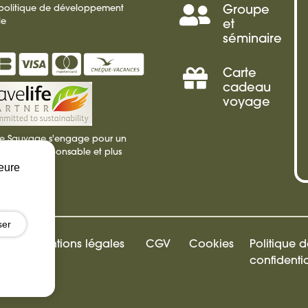
 politique de développement
Groupe
Séminai
le
et
séminaire
Incentiv
Carte
Offrir
cadeau
voyage
une
ie Sauvage s'engage pour un
carte
isme plus responsable et plus
ble
leure
cadeau
ser
Mentions légales
CGV
Cookies
Politique 
confidentia