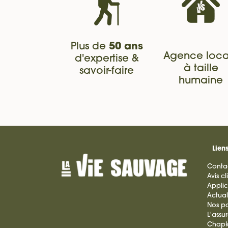
Plus de
50 ans
Agence loca
d'expertise &
à taille
savoir-faire
humaine
Liens
Conta
Avis cl
Applic
Actual
Nos pa
L'assu
Chap