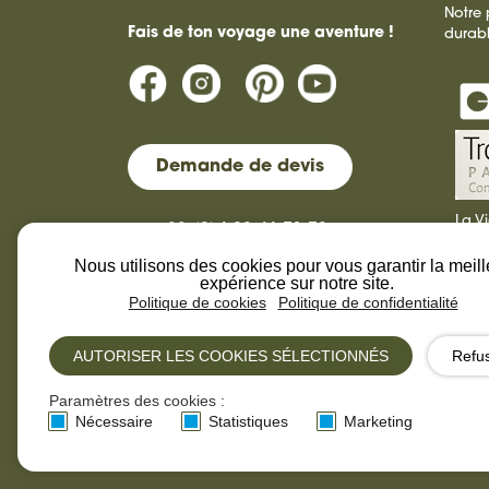
Notre
Fais de ton voyage une aventure !
durab
Demande de devis
La V
+33 (0)4 92 46 71 72
tour
dura
Nous utilisons des cookies pour vous garantir la meil
contact@laviesauvage-rando.com
expérience sur notre site.
Politique de cookies
Politique de confidentialité
AUTORISER LES COOKIES SÉLECTIONNÉS
Refu
La Vie Sauvage © 2013-
Design by
Paramètres des cookies :
2026
Pix.LR
Nécessaire
Statistiques
Marketing