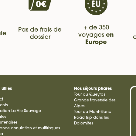
+ de 350
Pas de frais de
le
voyages
en
dossier
Europe
 utiles
Nos séjours phares
Tour du Queyras
ct
Grande traversée des
ients
Alpes
ation La Vie Sauvage
Tour du Mont-Blanc
ités
Road trip dans les
rtenaires
Dolomites
rance annulation et multirisques
ka