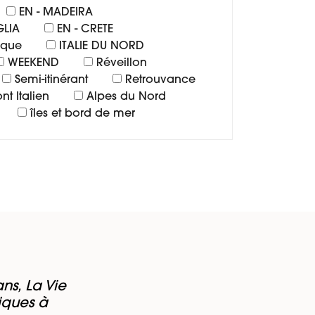
EN - MADEIRA
GLIA
EN - CRETE
rque
ITALIE DU NORD
WEEKEND
Réveillon
Semi-itinérant
Retrouvance
nt Italien
Alpes du Nord
îles et bord de mer
ns, La Vie
iques à