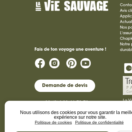
Conta
Avis cl
Applic
Actual
Nos pa
L'assu
Chap
Notre
Fais de ton voyage une aventure !
durab
Demande de devis
La V
+33 (0)4 92 46 71 72
tour
dura
Nous utilisons des cookies pour vous garantir la meil
contact@laviesauvage-rando.com
expérience sur notre site.
Politique de cookies
Politique de confidentialité