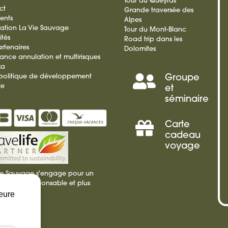
Tour du Queyras
ct
Grande traversée des
ients
Alpes
ation La Vie Sauvage
Tour du Mont-Blanc
ités
Road trip dans les
rtenaires
Dolomites
rance annulation et multirisques
ka
 politique de développement
Groupe
Séminai
le
et
séminaire
Incentiv
Carte
Offrir
cadeau
voyage
une
ie Sauvage s'engage pour un
carte
isme plus responsable et plus
ble
leure
cadeau