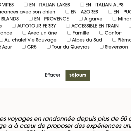
OMITES
EN - ITALIAN LAKES
EN - ITALIAN ALPS
acances avec son chien
EN - AZORES
EN - PU
 ISLANDS
EN - PROVENCE
Algarve
Mino
s
AUTOTOUR FERRY
ACCESSIBLE EN TRAIN
érance
Avec un âne
Famille
Confort
Au chalet Vie Sauvage
Alpes du Sud
Piémo
'Azur
GR5
Tour du Queyras
Stevenson
es voyages en randonnée depuis plus de 50 a
e a à cœur de proposer des expériences un