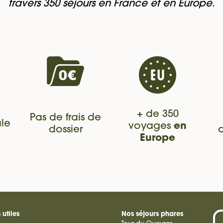
travers 350 séjours en France et en Europe.
+ de 350
Pas de frais de
le
voyages
en
dossier
Europe
 utiles
Nos séjours phares