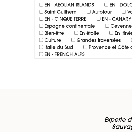
EN - AEOLIAN ISLANDS
EN - DOL
Saint Guilhem
Autotour
V
EN - CINQUE TERRE
EN - CANARY
Espagne continentale
Cevenne
Bien-être
En étoile
En itin
Culture
Grandes traversées
Italie du Sud
Provence et Côte d
EN - FRENCH ALPS
Experte d
Sauvag