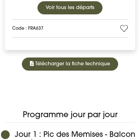
Voir tous les départs
Code : FRA637
Télécharger la fiche technique
4 100 €
À PARTIR DE
PROGRAMME
DATES ET PRIX
DÉTAIL DU VOYAGE
AVIS
Réserver
Programme jour par jour
Jour 1 : Pic des Memises - Balcon