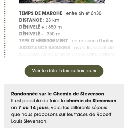
TEMPS DE MARCHE
: entre 6h et 6h30
DISTANCE
: 23 km
DÉNIVELÉ +
: 650 m
DÉNIVELÉ -
: 350 m
TYPE D'HÉBERGEMENT
: en maison d'hôtes
ASSISTANCE BAGAGES
: avec transport de
bagages (si vous avez choisi cette option)
Voir le détail des autres jours
Randonnée sur le Chemin de Stevenson
Il est possible de faire le
chemin de Stevenson
en
7 ou 14 jours
, voici les différents séjours
que nous proposons sur les traces de
Robert
Louis Stevenson.