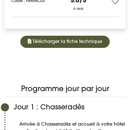
5.0/5
Code : FRAMC02
6 avis
Télécharger la fiche technique
795 €
À PARTIR DE
PROGRAMME
DATES ET PRIX
DÉTAIL DU VOYAGE
AVIS
Réserver
Programme jour par jour
Jour 1 : Chasseradès
Arrivée à Chasseradès et accueil à votre hôtel