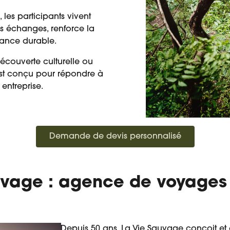
 les participants vivent
s échanges, renforce la
nance durable.
découverte culturelle ou
st conçu pour répondre à
 entreprise.
Demande de devis personnalisé
uvage : agence de voyages 
Depuis 50 ans, La Vie Sauvage conçoit et