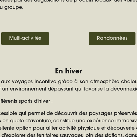
étées par des dégustations de produits locaux, des visites
du groupe.
Multi-activités
Randonnées
En hiver
ce aux voyages incentive grâce à son atmosphère chaleu
 un environnement dépaysant qui favorise la déconnexion
érents sports d'hiver :
cessible qui permet de découvrir des paysages préservés to
s en quête d'aventure, constitue une expérience immersi
llente option pour allier activité physique et découvert
d'explorer des territoires sauvages loin des stations, d