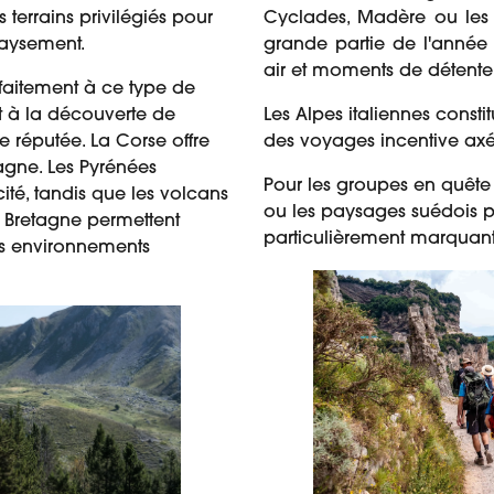
 terrains privilégiés pour
Cyclades, Madère ou les 
paysement.
grande partie de l'année 
air et moments de détente
faitement à ce type de
t à la découverte de
Les Alpes italiennes const
e réputée. La Corse offre
des voyages incentive axés
agne. Les Pyrénées
Pour les groupes en quête
ité, tandis que les volcans
ou les paysages suédois 
 Bretagne permettent
particulièrement marquant
es environnements