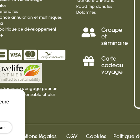
Tour du Mont-Blanc
ités
Road trip dans les
rtenaires
Dolomites
rance annulation et multirisques
ka
 politique de développement
Groupe
Séminai
le
et
séminaire
Incentiv
Carte
Offrir
cadeau
voyage
une
ie Sauvage s'engage pour un
carte
isme plus responsable et plus
ble
leure
cadeau
ser
Mentions légales
CGV
Cookies
Politique 