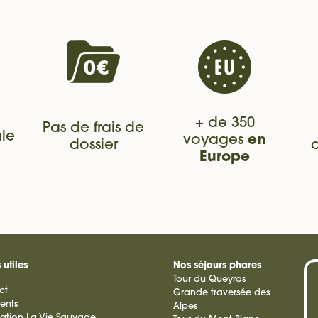
+ de 350
Pas de frais de
le
voyages
en
dossier
Europe
 utiles
Nos séjours phares
Tour du Queyras
ct
Grande traversée des
ients
Alpes
ation La Vie Sauvage