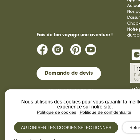
Actual
Nos pa
L'assu
Chap
Notre
Fais de ton voyage une aventure !
durab
Demande de devis
La V
+33 (0)4 92 46 71 72
tour
dura
Nous utilisons des cookies pour vous garantir la meil
contact@laviesauvage-rando.com
expérience sur notre site.
Politique de cookies
Politique de confidentialité
AUTORISER LES COOKIES SÉLECTIONNÉS
Refu
La Vie Sauvage © 2013-
Design by