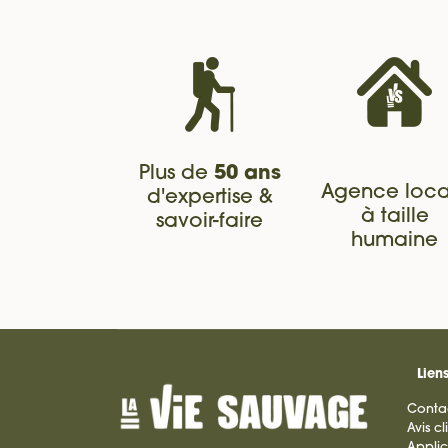
Plus de
50 ans
Agence loca
d'expertise &
à taille
savoir-faire
humaine
Liens
Conta
Avis cl
Applic