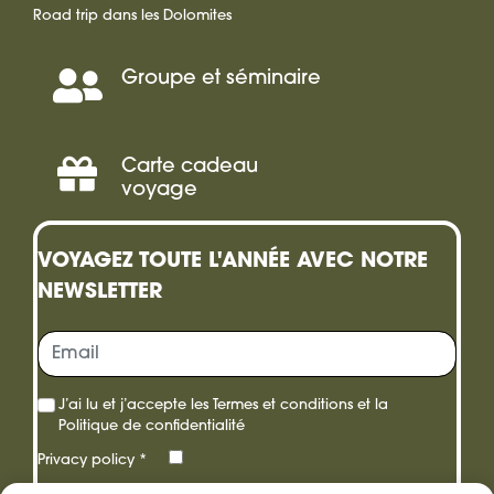
Road trip dans les Dolomites
Groupe et séminaire
Séminaire,
Incentive
Carte cadeau
Offrir
voyage
une
VOYAGEZ TOUTE L'ANNÉE AVEC NOTRE
carte
NEWSLETTER
cadeau
J’ai lu et j’accepte les
Termes et conditions
et la
Politique de confidentialité
Privacy policy
*