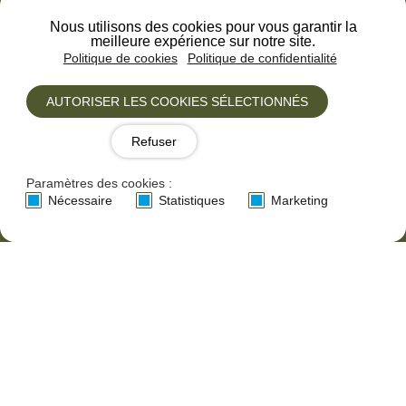
Je ne suis pas un robot
Nous utilisons des cookies pour vous garantir la
meilleure expérience sur notre site.
Politique de cookies
Politique de confidentialité
Je m'abonne
AUTORISER LES COOKIES SÉLECTIONNÉS
Refuser
Paramètres des cookies :
La Vie Sauvage © 2013- 2026
Nécessaire
Statistiques
Marketing
Design by Pix.LR
Mentions légales
CGV
Cookies
Politique de confidentialité