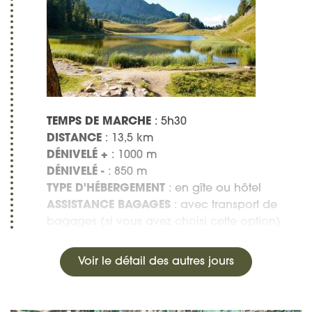
TEMPS DE MARCHE
: 5h30
DISTANCE
: 13,5 km
DÉNIVELÉ +
: 1000 m
DÉNIVELÉ -
: 850 m
TYPE D'HÉBERGEMENT
: en gîte ou hôtel
ASSISTANCE BAGAGES
: avec transport de
bagages (si vous avez choisi cette option)
Voir le détail des autres jours