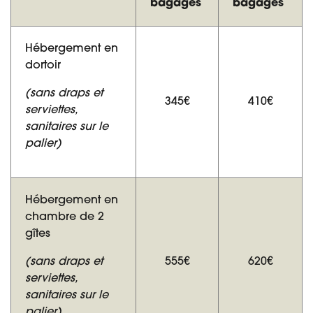
bagages
bagages
Hébergement en
dortoir
(sans draps et
345€
410€
serviettes,
sanitaires sur le
palier)
Hébergement en
chambre de 2
gîtes
(sans draps et
555€
620€
serviettes,
sanitaires sur le
palier)