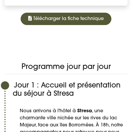
Télécharger la fiche technique
1 220 €
À PARTIR DE
PROGRAMME
DATES ET PRIX
DÉTAIL DU VOYAGE
AVIS
Réserver
Programme jour par jour
Jour 1 : Accueil et présentation
du séjour à Stresa
Nous arrivons à l'hôtel à
Stresa
, une
charmante ville nichée sur les rives du lac
Majeur, face aux îles Borromées. À 18h, notre