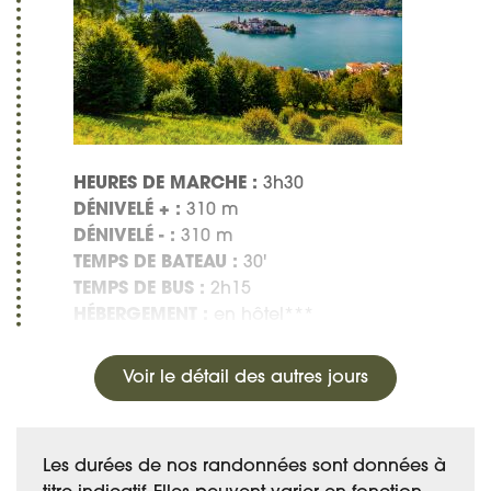
HEURES DE MARCHE :
3h30
DÉNIVELÉ + :
310 m
DÉNIVELÉ - :
310 m
TEMPS DE BATEAU :
30'
TEMPS DE BUS :
2h15
HÉBERGEMENT :
en hôtel***
Voir le détail des autres jours
Les durées de nos randonnées sont données à