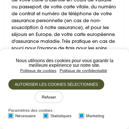
de votre carte d'identité en cours de validité
ou passeport, de votre carte vitale, du numéro
de contrat et numéro de téléphone de votre
assurance personnelle (en cas de non-
souscription à notre assurance), et pour les
séjours en Europe, de votre carte européenne
d'assurance maladie. Très pratique en cas de
souci pour l'avance de frais pour les soins
dans les pays européens, cette carte est à
Nous utilisons des cookies pour vous garantir la
demander au moins 15 jours à l’avance à
meilleure expérience sur notre site.
votre centre de sécurité sociale.
Politique de cookies
Politique de confidentialité
Il est possible de voyager dans ce pays de
AUTORISER LES COOKIES SÉLECTIONNÉS
l’Union Européenne, sans passeport, avec une
carte nationale d’identité. Date de validité
Refuser
expirée de votre carte d’identité : si votre carte
Paramètres des cookies :
a été délivrée entre le 2 janvier 2004 et le 31
Nécessaire
Statistiques
Marketing
décembre 2013 et si vous étiez majeur(e) au
moment de sa délivrance, sa durée de