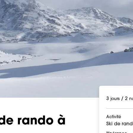
3
/
2
jours
nu
Activité
i de rando à
Ski de ran