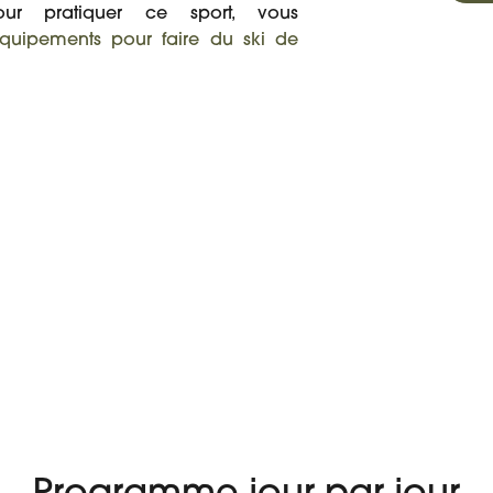
ur pratiquer ce sport, vous
quipements pour faire du ski de
À PARTIR DE
 VOYAGE
AVIS
610 €