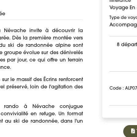
Itinérance
Voyage En 
rée
Type de voy
Accompag
à Névache invite à découvrir la
arée. Dès la première montée vers
8 départ
 du ski de randonnée alpine sont
le groupe évolue sur des dénivelés
 par jour, ce qui offre un terrain
ance.
 sur le massif des Écrins renforcent
 préservé, loin de l'agitation des
Code : ALP0
de rando à Névache conjugue
convivialité en refuge. Un format
ent au ski de randonnée, dans l'un