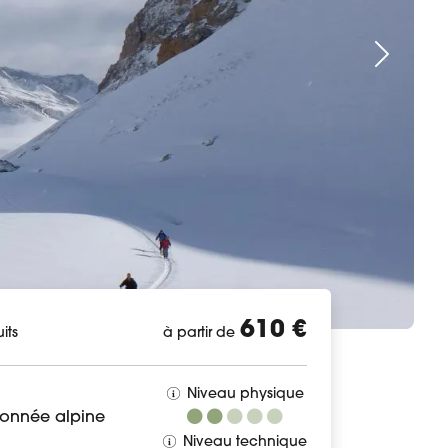
610 €
its
à partir de
Niveau physique
donnée alpine
Niveau technique