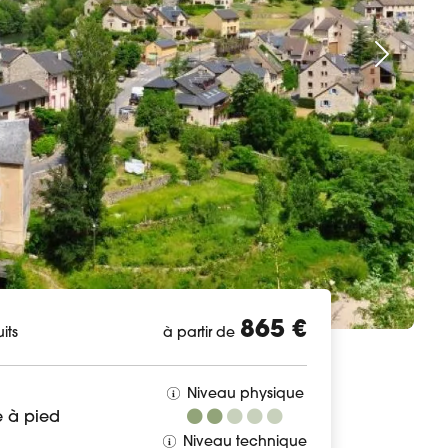
865 €
its
à partir de
Niveau physique
 à pied
Niveau technique