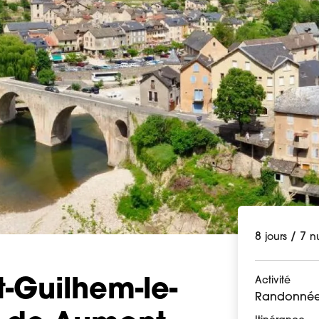
8
/
7
jours
nu
Activité
-Guilhem-le-
Randonnée