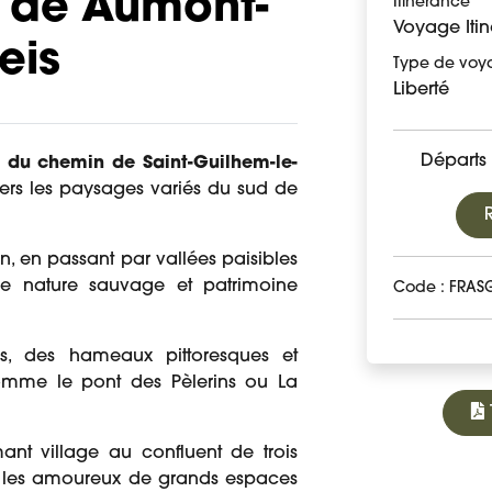
: de Aumont-
Itinérance
Voyage Itin
eis
Type de voy
Liberté
Départs 
e du chemin de Saint-Guilhem-le-
rs les paysages variés du sud de
, en passant par vallées paisibles
lie nature sauvage et patrimoine
Code : FRAS
ies, des hameaux pittoresques et
omme le pont des Pèlerins ou La
ant village au confluent de trois
ur les amoureux de grands espaces