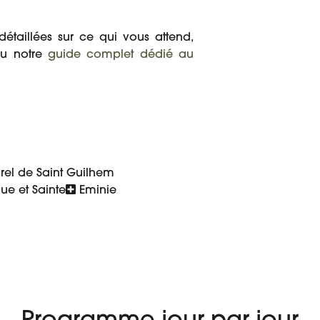
détaillées sur ce qui vous attend,
ou notre
guide complet dédié au
urel de Saint Guilhem
ue et Sainte
Eminie
À PARTIR DE
 VOYAGE
AVIS
865 €