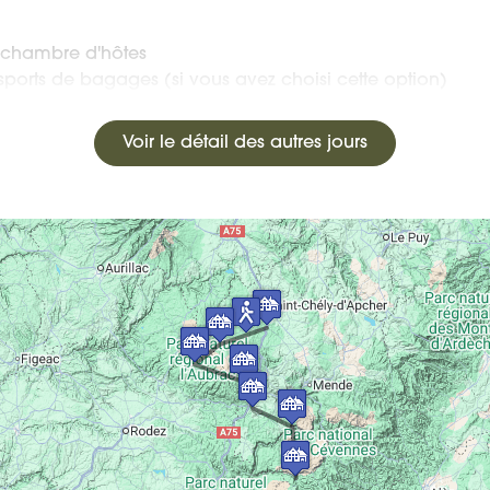
 chambre d'hôtes
sports de bagages (si vous avez choisi cette option)
Voir le détail des autres jours