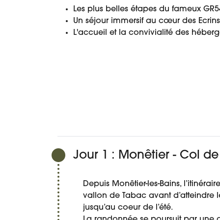
Les plus belles étapes du fameux GR5
Un séjour immersif au cœur des Ecrin
L'accueil et la convivialité des hébe
PROGRAMME
DATES ET PRIX
DÉTAIL DU
Jour 1 : Monêtier - Col d
Depuis Monêtier-les-Bains, l’itinér
vallon de Tabac avant d’atteindre l
jusqu’au coeur de l’été.
La randonnée se poursuit par une 