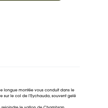
Réserver
Demander un devis
. Une longue montée vous conduit dans le
e sur le col de l’Eychauda, souvent gelé
 rejoindre le vallon de Chambran,