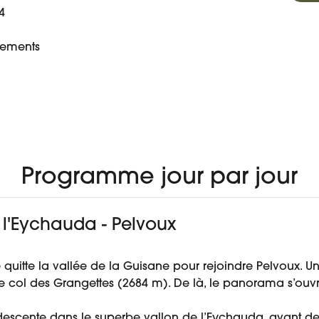
4
s
rgements
À PARTIR DE
 VOYAGE
AVIS
695 €
Programme jour par jour
e l'Eychauda - Pelvoux
aire quitte la vallée de la Guisane pour rejoindre Pelvoux
e col des Grangettes (2684 m). De là, le panorama s’ouvr
descente dans le superbe vallon de l’Eychauda, avant de