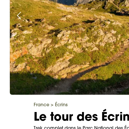
France
>
Écrins
Le tour des Écri
Trek complet dans le Parc National des Éc