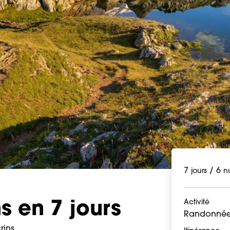
7
/
6
jours
nu
Activité
ns en 7 jours
Randonnée
rins