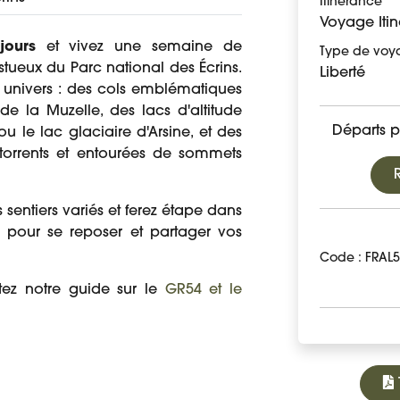
Itinérance
Voyage Itin
jours
et vivez une semaine de
Type de voy
eux du Parc national des Écrins.
Liberté
 univers : des cols emblématiques
e la Muzelle, des lacs d'altitude
Départs p
u le lac glaciaire d'Arsine, et des
 torrents et entourées de sommets
s sentiers variés et ferez étape dans
ts pour se reposer et partager vos
Code : FRAL
ltez notre guide sur le
GR54 et le