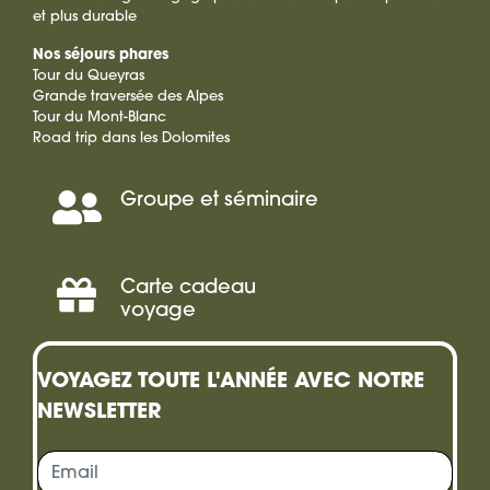
et plus durable
Nos séjours phares
Tour du Queyras
Grande traversée des Alpes
Tour du Mont-Blanc
Road trip dans les Dolomites
Groupe et séminaire
Séminaire,
Incentive
Carte cadeau
Offrir
voyage
une
VOYAGEZ TOUTE L'ANNÉE AVEC NOTRE
carte
NEWSLETTER
cadeau