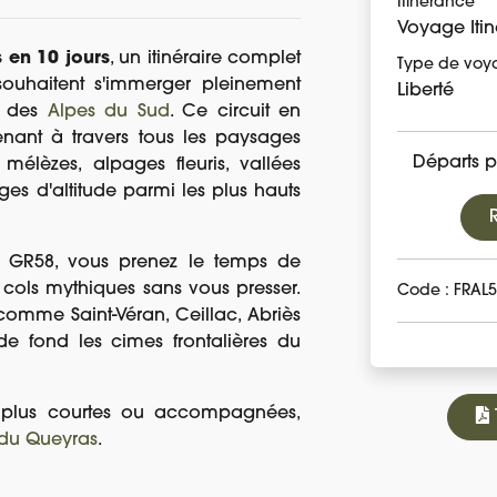
Itinérance
Voyage Itin
 en 10 jours
, un itinéraire complet
Type de voy
uhaitent s'immerger pleinement
Liberté
és des
Alpes du Sud
. Ce circuit en
nant à travers tous les paysages
Départs p
élèzes, alpages fleuris, vallées
es d'altitude parmi les plus hauts
u GR58, vous prenez le temps de
s cols mythiques sans vous presser.
Code : FRAL
 comme Saint-Véran, Ceillac, Abriès
e fond les cimes frontalières du
s plus courtes ou accompagnées,
 du Queyras
.