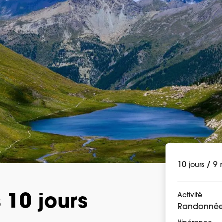
10
/
9
jours
Activité
 10 jours
Randonnée