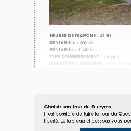
HEURES DE MARCHE :
4h30
DENIVELÉ + :
260 m
DÉNIVELÉ - :
1140 m
TYPE D'HÉBERGEMENT :
en gîte
ASSISTANCE BAGAGES :
avec transp
Choisir son tour du Queyras
Il est possible de faire le tour du Qu
liberté. Le tableau ci-dessous vous p