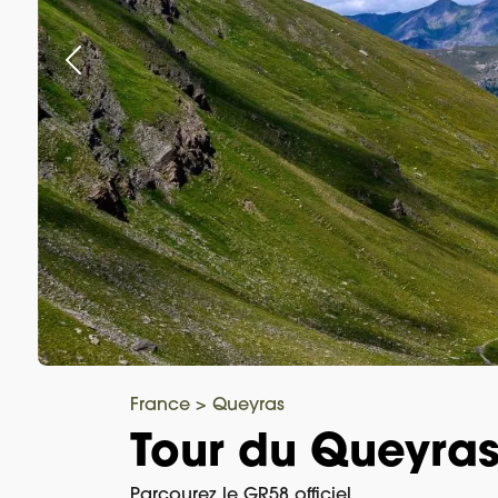
France
>
Queyras
Tour du Queyras
Parcourez le GR58 officiel