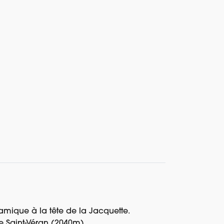
Réserver
Demander un devis
amique à la tête de la Jacquette.
e Saint-Véran (2040m).