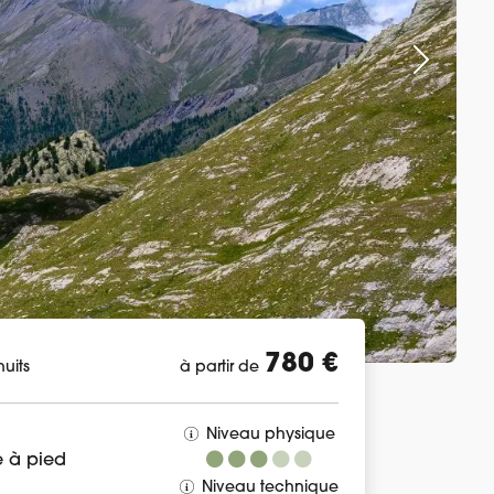
780 €
nuits
à partir de
Niveau physique
 à pied
Niveau technique