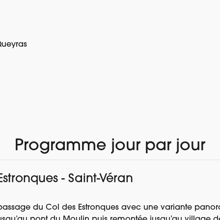
Queyras
À PARTIR DE
 VOYAGE
AVIS
780 €
Programme jour par jour
 Estronques - Saint-Véran
n, passage du Col des Estronques avec une variante panor
jusqu’au pont du Moulin puis remontée jusqu’au village d