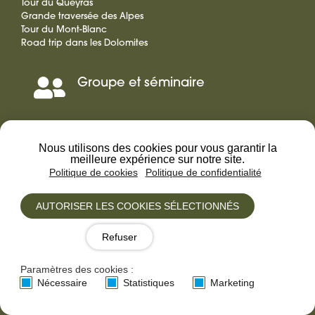
Tour du Queyras
Grande traversée des Alpes
Tour du Mont-Blanc
Road trip dans les Dolomites
Groupe et séminaire
Séminaire,
Incentive
Carte cadeau
Offrir
Nous utilisons des cookies pour vous garantir la
voyage
meilleure expérience sur notre site.
Politique de cookies
Politique de confidentialité
une
VOYAGEZ TOUTE L'ANNÉE AVEC NOTRE
AUTORISER LES COOKIES SÉLECTIONNÉS
carte
NEWSLETTER
Refuser
cadeau
Paramètres des cookies :
Nécessaire
Statistiques
Marketing
J’ai lu et j’accepte les
Termes et conditions
et la
Politique de confidentialité