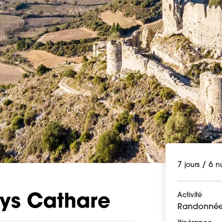
7
/
6
jours
nu
Activité
ays Cathare
Randonnée