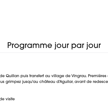
À PARTIR DE
 VOYAGE
AVIS
920 €
Programme jour par jour
 Quillan puis transfert au village de Vingrau. Premières 
us grimpez jusqu'au château d'Aguilar, avant de redescen
e visite