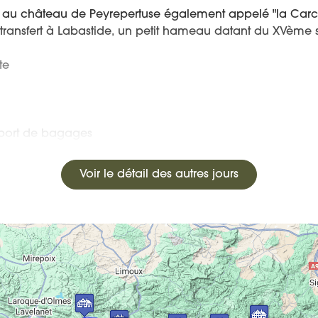
u château de Peyrepertuse également appelé "la Carcass
ransfert à Labastide, un petit hameau datant du XVème s
te
port de bagages
Voir le détail des autres jours