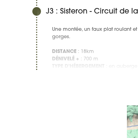
J3 : Sisteron - Circuit de 
Une montée, un faux plat roulant 
gorges.
DISTANCE
: 18km
DÉNIVELÉ +
: 700 m
TYPE D'HÉBERGEMENT
: en auberge