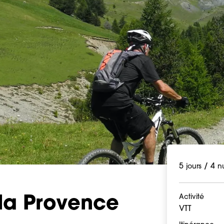
5
/
4
jours
nu
Activité
la Provence
VTT