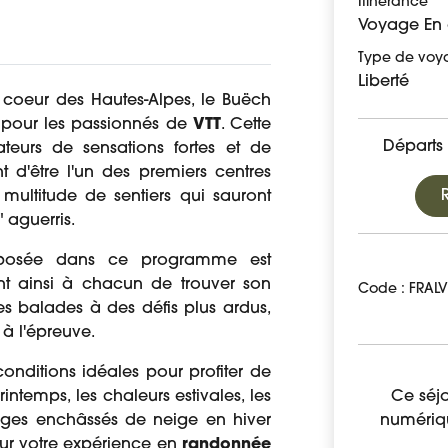
Itinérance
Voyage En 
Type de voy
Liberté
coeur des Hautes-Alpes, le Buëch
 pour les passionnés de
VTT
. Cette
Départs 
teurs de sensations fortes et de
 d'être l'un des premiers centres
 multitude de sentiers qui sauront
" aguerris.
osée dans ce programme est
nt ainsi à chacun de trouver son
Code : FRAL
les balades à des défis plus ardus,
 à l'épreuve.
conditions idéales pour profiter de
intemps, les chaleurs estivales, les
Ce séjo
ages enchâssés de neige en hiver
numériq
our votre expérience en
randonnée