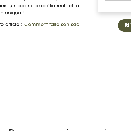
dans un cadre exceptionnel et à
on unique !
e article :
Comment faire son sac
À PARTIR DE
 VOYAGE
AVIS
325 €