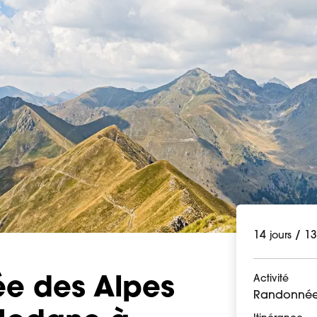
14
/
1
jours
Activité
ée des Alpes
Randonnée