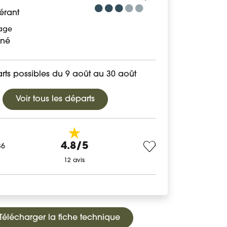
érant
age
né
rts possibles du 9 août au 30 août
Voir tous les départs
4.8/5
36
12 avis
Télécharger la fiche technique