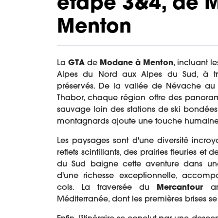
étape 3&4, de 
Menton
La
GTA
de
Modane à Menton
, incluant l
Alpes du Nord aux Alpes du Sud, à tr
préservés. De la vallée de Névache au
Thabor, chaque région offre des panoram
sauvage loin des stations de ski bondées.
montagnards ajoute une touche humaine e
Les paysages sont d'une diversité incroy
reflets scintillants, des prairies fleuries et 
du Sud baigne cette aventure dans une l
d'une richesse exceptionnelle, accomp
cols. La traversée du
Mercantour
a
Méditerranée, dont les premières brises se f