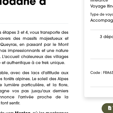
Modane à
Itinérance
Voyage Itin
Type de voy
Accompag
es étapes 3 et 4, vous transporte des
3 dépa
avers des massifs majestueux et
 Queyras, en passant par le Mont
as impressionnants et une nature
 L'accueil chaleureux des villages
t authentique à ce trek unique.
Code : FRA6
able, avec des lacs d'altitude aux
des forêts alpines. Le soleil des Alpes
umière particulière, et la flore,
agne vos pas jusqu'aux derniers
nnonce l'arrivée proche de la
ont sentir.