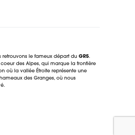
us retrouvons le fameux départ du
GR5
.
 coeur des Alpes, qui marque la frontière
on où la vallée Étroite représente une
es hameaux des Granges, où nous
é.