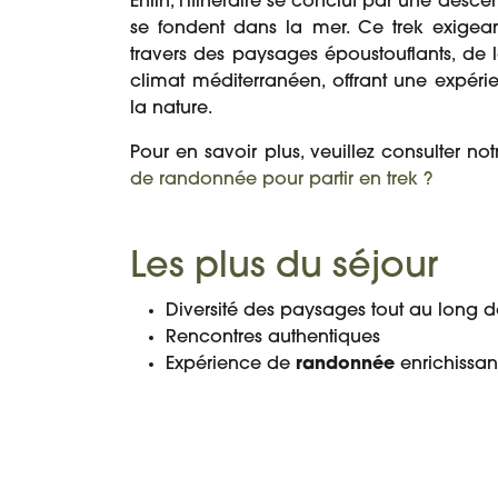
Enfin, l'itinéraire se conclut par une desce
se fondent dans la mer. Ce trek exigea
travers des paysages époustouflants, de
climat méditerranéen, offrant une expérie
la nature.
Pour en savoir plus, veuillez consulter notr
de randonnée pour partir en trek ?
Les plus du séjour
Diversité des paysages tout au long 
Rencontres authentiques
Expérience de
randonnée
enrichissan
PROGRAMME
DATES ET PRIX
DÉTAIL DU