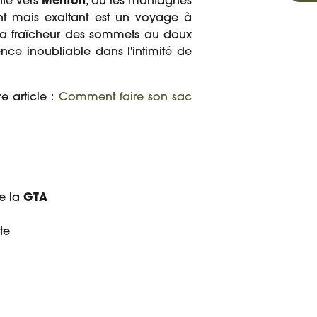
nte vers
Menton
, où les montagnes
nt mais exaltant est un voyage à
 la fraîcheur des sommets au doux
nce inoubliable dans l'intimité de
e article :
Comment faire son sac
de la
GTA
te
À PARTIR DE
 VOYAGE
AVIS
1 990 €