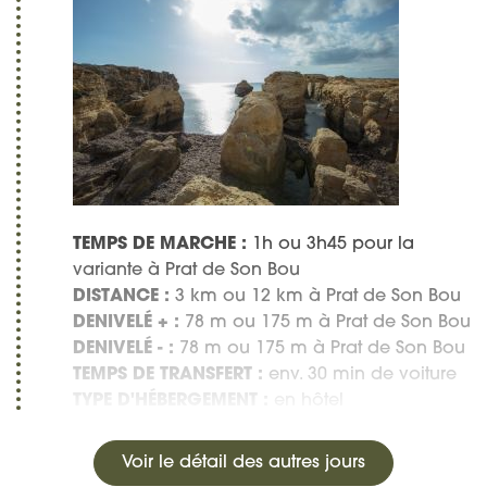
TEMPS DE MARCHE :
1h ou 3h45 pour la
variante à Prat de Son Bou
DISTANCE :
3 km ou 12 km à Prat de Son Bou
DENIVELÉ + :
78 m ou 175 m à Prat de Son Bou
DENIVELÉ - :
78 m ou 175 m à Prat de Son Bou
TEMPS DE TRANSFERT :
env. 30 min de voiture
TYPE D'HÉBERGEMENT :
en hôtel
Voir le détail des autres jours