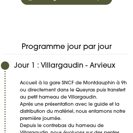
650 €
À PARTIR DE
PROGRAMME
DATES ET PRIX
DÉTAIL DU VOYAGE
AVIS
Réserver
Programme jour par jour
Jour 1 : Villargaudin - Arvieux
Accueil à la gare SNCF de Montdauphin à 9h
ou directement dans le Queyras puis transfert
au petit hameau de Villargaudin.
Après une présentation avec le guide et la
distribution du matériel, nous entamons notre
première journée.
Depuis le contrebas du hameau de
Villargaudin, nous évoluons sur des pentes