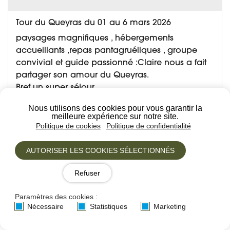
Tour du Queyras du 01 au 6 mars 2026
paysages magnifiques , hébergements
accueillants ,repas pantagruéliques , groupe
convivial et guide passionné :Claire nous a fait
partager son amour du Queyras.
Bref un super séjour
Nous utilisons des cookies pour vous garantir la
meilleure expérience sur notre site.
Voir tous les avis
Politique de cookies
Politique de confidentialité
Déposez votre avis
AUTORISER LES COOKIES SÉLECTIONNÉS
Refuser
Paramètres des cookies :
Nom
*
Nécessaire
Statistiques
Marketing