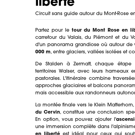
liberté
Circuit sans guide autour du Mont-Rose entr
Partez pour le
tour du Mont Rose en li
carrefour du Valais, du Piémont et du V
d'un panorama grandiose où autour de 
000 m
, entre glaciers, vallées isolées et co
De Stalden à Zermatt, chaque étape 
territoires Walser, avec leurs hameaux en
pastorales. L'itinéraire combine traversé
approches glaciaires et balcons panorami
mais accessible aux randonneurs autonom
La montée finale vers le Klein Matterhorn
du Cervin
, constitue une conclusion spec
En option, vous pouvez ajouter l'
ascens
une immersion complète dans l'alpinisme
en liberté
est idéal pour ceux qui souha