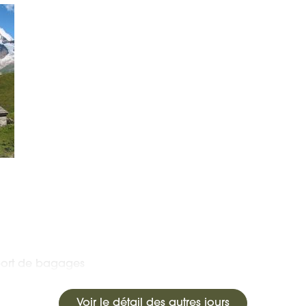
port de bagages
Voir le détail des autres jours