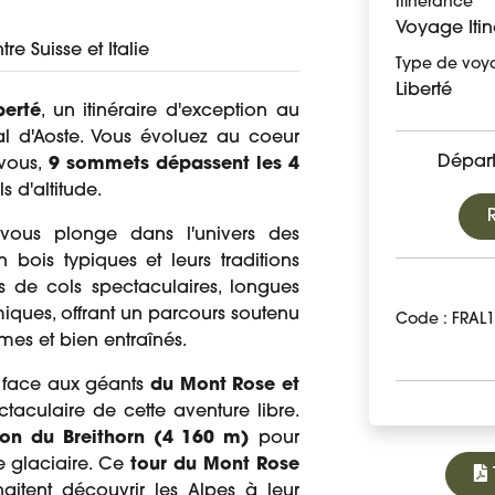
Itinérance
Voyage Itin
e Suisse et Italie
Type de voy
Liberté
berté
, un itinéraire d'exception au
al d'Aoste. Vous évoluez au coeur
Départ
vous,
9 sommets dépassent les 4
ls d'altitude.
vous plonge dans l'univers des
 bois typiques et leurs traditions
es de cols spectaculaires, longues
ques, offrant un parcours soutenu
Code : FRAL
es et bien entraînés.
, face aux géants
du Mont Rose et
taculaire de cette aventure libre.
ion du Breithorn (4 160 m)
pour
 glaciaire. Ce
tour du Mont Rose
itent découvrir les Alpes à leur