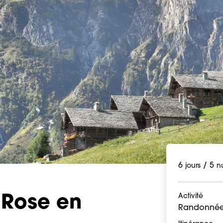
6
/
5
jours
nu
Activité
 Rose en
Randonnée