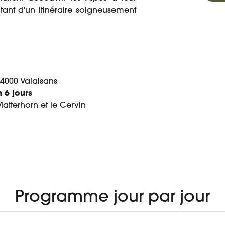
tant d'un itinéraire soigneusement
4000 Valaisans
 6 jours
atterhorn et le Cervin
À PARTIR DE
 VOYAGE
AVIS
625 €
Programme jour par jour