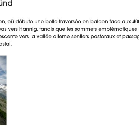
ründ
pon, où débute une belle traversée en balcon face aux 400
éas vers Hannig, tandis que les sommets emblématiques (D
descente vers la vallée alterne sentiers pastoraux et pas
stal.