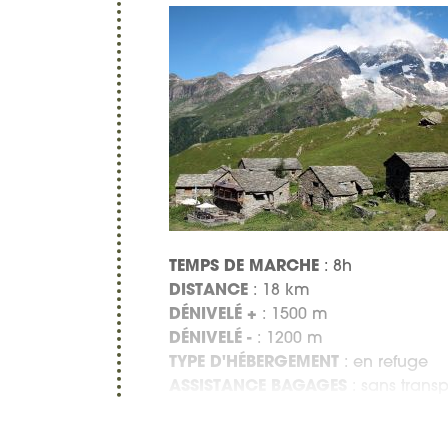
TEMPS DE MARCHE
: 8h
DISTANCE
: 18 km
DÉNIVELÉ +
: 1500 m
DÉNIVELÉ -
: 1200 m
TYPE D'HÉBERGEMENT
: en refuge
ASSISTANCE BAGAGES
: sans trans