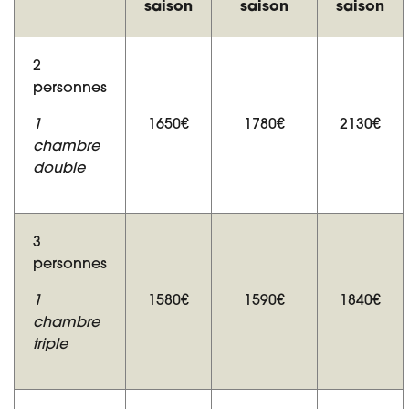
saison
saison
saison
2
personnes
1
1650€
1780€
2130€
chambre
double
3
personnes
1
1580€
1590€
1840€
chambre
triple