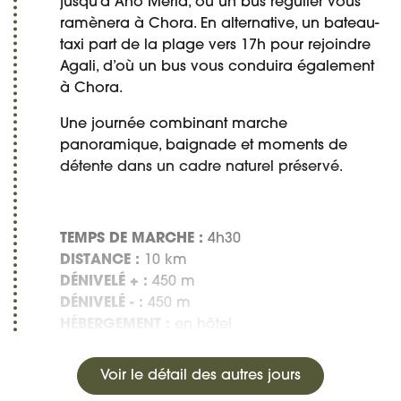
jusqu’à Ano Meria, où un bus régulier vous
ramènera à Chora. En alternative, un bateau-
taxi part de la plage vers 17h pour rejoindre
Agali, d’où un bus vous conduira également
à Chora.
Une journée combinant marche
panoramique, baignade et moments de
détente dans un cadre naturel préservé.
TEMPS DE MARCHE :
4h30
DISTANCE :
10 km
DÉNIVELÉ + :
450 m
DÉNIVELÉ - :
450 m
HÉBERGEMENT :
en hôtel
Voir le détail des autres jours