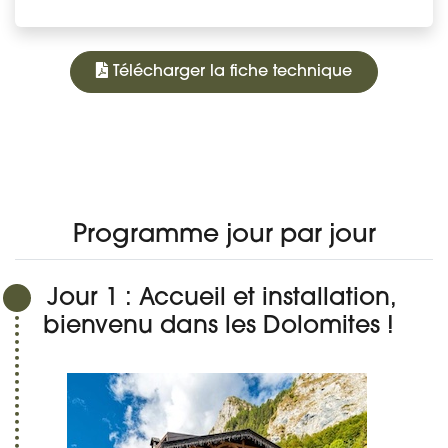
Télécharger la fiche technique
1 190 €
À PARTIR DE
PROGRAMME
DATES ET PRIX
DÉTAIL DU VOYAGE
AVIS
Réserver
Programme jour par jour
Jour 1 : Accueil et installation,
bienvenu dans les Dolomites !