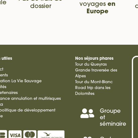
le
voyages
en
dossier
Europe
 utiles
Nos séjours phares
Tour du Queyras
ct
Grande traversée des
ients
Alpes
ation La Vie Sauvage
Tour du Mont-Blanc
ités
Road trip dans les
rtenaires
Dolomites
rance annulation et multirisques
ka
 politique de développement
Groupe
Séminai
le
et
séminaire
Incentiv