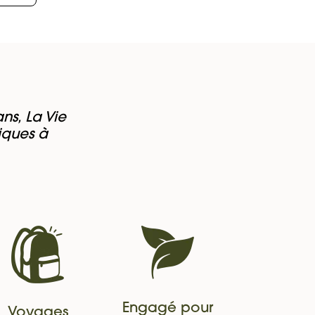
ns, La Vie
iques à
Engagé pour
Voyages