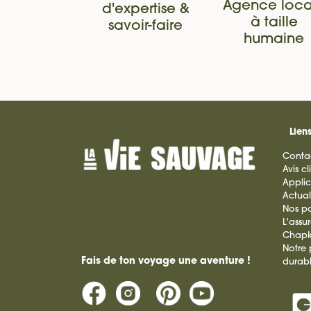
Agence loca
d'expertise &
à taille
savoir-faire
humaine
Liens
Conta
Avis cl
Applic
Actual
Nos pa
L'assu
Chap
Notre
Fais de ton voyage une aventure !
durab