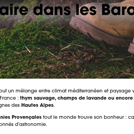
aire dans les Bar
tout un mélange entre climat méditerranéen et paysage va
 France :
thym sauvage, champs de lavande ou encore
agnes des
Hautes Alpes
.
nies Provençales
tout le monde trouve son bonheur : cava
onnés d’astronomie.