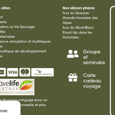
 utiles
Nos séjours phares
Tour du Queyras
ct
Grande traversée des
ients
Alpes
ation La Vie Sauvage
Tour du Mont-Blanc
ités
Road trip dans les
rtenaires
Dolomites
rance annulation et multirisques
ka
 politique de développement
Groupe
Séminai
le
et
séminaire
Incentiv
Carte
Offrir
cadeau
voyage
une
ie Sauvage s'engage pour un
carte
isme plus responsable et plus
ble
leure